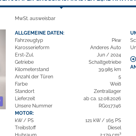
MwSt. ausweisbar
ALLGEMEINE DATEN:
U
Fahrzeugtyp
Pkw
Sc
Karosserieform
Anderes Auto
Um
Erst-Zul.
Jun / 2024
Getriebe
Schaltgetriebe
A
Kilometerstand
39.985 km
Anzahl der Türen
5
Farbe
Weiß
Standort
Zentrallager
Lieferzeit
ab ca. 12.08.2026
Unsere Nummer
RG017746
MOTOR:
kW / PS
121 kW / 165 PS
Treibstoff
Diesel
Hubraum
2.179 cm³