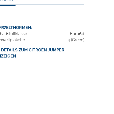
MWELTNORMEN:
hadstoffklasse
Euro6d
weltplakette
4 (Green)
DETAILS ZUM CITROËN JUMPER
NZEIGEN