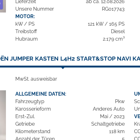
Lieferzeit
ab ca. 12.08.2026
Unsere Nummer
RG017743
MOTOR:
kW / PS
121 kW / 165 PS
Treibstoff
Diesel
Hubraum
2.179 cm³
OËN JUMPER KASTEN L4H2 START&STOP NAVI K
MwSt. ausweisbar
ALLGEMEINE DATEN:
U
Fahrzeugtyp
Pkw
Sc
Karosserieform
Anderes Auto
Um
Erst-Zul.
Mai / 2023
V
Getriebe
Schaltgetriebe
Kr
Kilometerstand
118 km
C
Anzahl der Türen
5
C