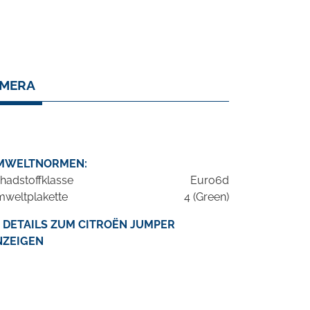
AMERA
MWELTNORMEN:
hadstoffklasse
Euro6d
weltplakette
4 (Green)
DETAILS ZUM CITROËN JUMPER
NZEIGEN