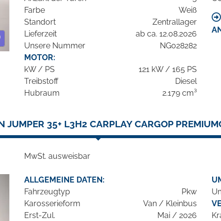
Farbe
Weiß
Standort
Zentrallager
A
Lieferzeit
ab ca. 12.08.2026
Unsere Nummer
NG028282
MOTOR:
kW / PS
121 kW / 165 PS
Treibstoff
Diesel
Hubraum
2.179 cm³
N JUMPER 35+ L3H2 CARPLAY CARGOP PREMIUM
MwSt. ausweisbar
ALLGEMEINE DATEN:
U
Fahrzeugtyp
Pkw
Um
Karosserieform
Van / Kleinbus
V
Erst-Zul.
Mai / 2026
Kr