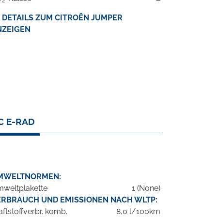
2
DETAILS ZUM CITROËN JUMPER
NZEIGEN
C E-RAD
MWELTNORMEN:
weltplakette
1 (None)
ERBRAUCH UND EMISSIONEN NACH WLTP:
aftstoffverbr. komb.
8,0 l/100km