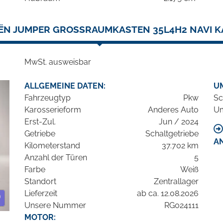
ËN JUMPER GROSSRAUMKASTEN 35L4H2 NAVI 
MwSt. ausweisbar
ALLGEMEINE DATEN:
U
Fahrzeugtyp
Pkw
Sc
Karosserieform
Anderes Auto
Um
Erst-Zul.
Jun / 2024
Getriebe
Schaltgetriebe
A
Kilometerstand
37.702 km
Anzahl der Türen
5
Farbe
Weiß
Standort
Zentrallager
Lieferzeit
ab ca. 12.08.2026
Unsere Nummer
RG024111
MOTOR: